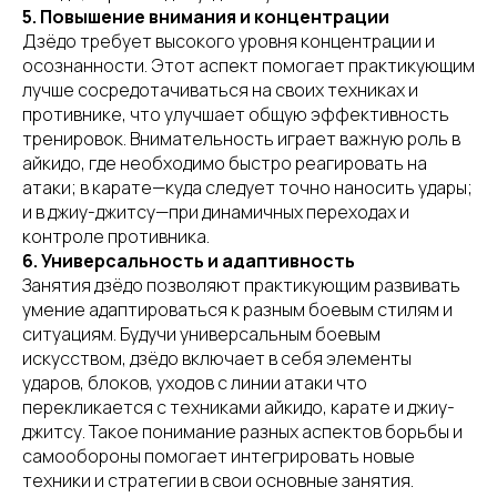
5. Повышение внимания и концентрации
Дзёдо требует высокого уровня концентрации и
осознанности. Этот аспект помогает практикующим
лучше сосредотачиваться на своих техниках и
противнике, что улучшает общую эффективность
тренировок. Внимательность играет важную роль в
айкидо, где необходимо быстро реагировать на
атаки; в карате—куда следует точно наносить удары;
и в джиу-джитсу—при динамичных переходах и
контроле противника.
6. Универсальность и адаптивность
Занятия дзёдо позволяют практикующим развивать
умение адаптироваться к разным боевым стилям и
ситуациям. Будучи универсальным боевым
искусством, дзёдо включает в себя элементы
ударов, блоков, уходов с линии атаки что
перекликается с техниками айкидо, карате и джиу-
джитсу. Такое понимание разных аспектов борьбы и
самообороны помогает интегрировать новые
техники и стратегии в свои основные занятия.